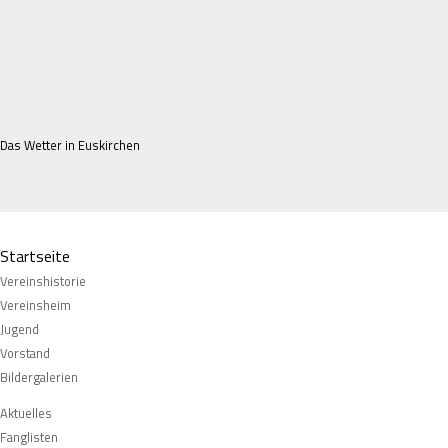
Das Wetter in Euskirchen
Navigation
Startseite
überspringen
Vereinshistorie
Vereinsheim
Jugend
Vorstand
Bildergalerien
Navigation
Aktuelles
überspringen
Fanglisten